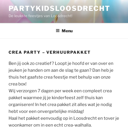
Ga
PARTYKIDSLOOSDRECHT
naar
De leukste feestjes van Loosdrecht!
de
inhoud
Menu
CREA PARTY – VERHUURPAKKET
Ben jij ook zo creatief? Loopt je hoofd er van over en
jeuken je handen om aan de slag te gaan? Dan heb je
thuis het gaafste crea feestje met behulp van onze
crea box!
Wij verzorgen 7 dagen per week een compleet crea
pakket waarmee jij je kinderfeest zelf thuis kan
organiseren! In het crea pakket zit alles wat je nodig
hebt voor een onvergetelijke middag!
Haal het pakket eenvoudig op in Loosdrecht en tover je
woonkamer om in een echt crea-walhalla.