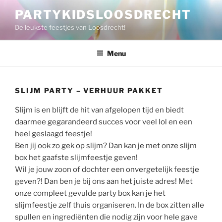
Ga
PARTYKIDSLOOSDRECHT
naar
De leukste feestjes van Loosdrecht!
de
inhoud
Menu
SLIJM PARTY – VERHUUR PAKKET
Slijm is en blijft de hit van afgelopen tijd en biedt
daarmee gegarandeerd succes voor veel lol en een
heel geslaagd feestje!
Ben jij ook zo gek op slijm? Dan kan je met onze slijm
box het gaafste slijmfeestje geven!
Wil je jouw zoon of dochter een onvergetelijk feestje
geven?! Dan ben je bij ons aan het juiste adres! Met
onze compleet gevulde party box kan je het
slijmfeestje zelf thuis organiseren. In de box zitten alle
spullen en ingrediënten die nodig zijn voor hele gave